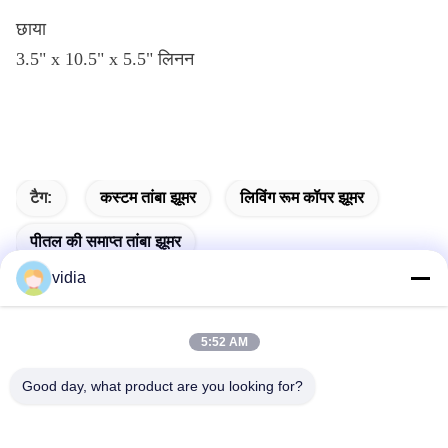
छाया
3.5" x 10.5" x 5.5" लिनन
टैग:
कस्टम तांबा झूमर
लिविंग रूम कॉपर झूमर
पीतल की समाप्त तांबा झूमर
vidia
5:52 AM
त्वरित संपर्क
Good day, what product are you looking for?
पता
नंबर 19, जिनपेंग रोड, फेंगंग टाउन, डोंगगुआन शहर, गुआंग्डोंग प्रांत, चीन