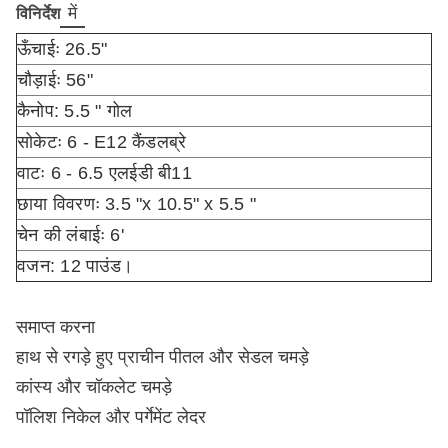
में
विनिर्देश
ऊँचाईः 26.5"
चौड़ाईः 56"
कैनोप: 5.5 " गोल
सोकेटः 6 - E12 कैंडलब्रे
वाटः 6 - 6.5 एलईडी बी11
छाया विवरणः 3.5 "x 10.5" x 5.5 "
चेन की लंबाईः 6'
वजन: 12 पाउंड।
समाप्त करना
हाथ से रगड़े हुए प्राचीन पीतल और सेडल चमड़े
कांस्य और चॉकलेट चमड़े
पॉलिश निकेल और पर्गेमेंट लेदर