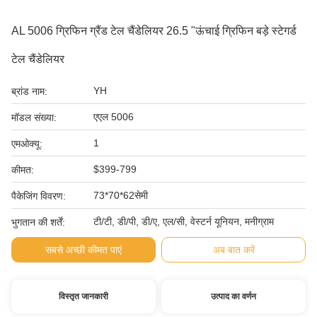
AL 5006 ग्रिफिन ग्रैंड टेल चैंडेलियर 26.5 "ऊंचाई ग्रिफिन बड़े स्टेगर्ड
टेल चैंडेलियर
YH
ब्रांड नाम:
एएल 5006
मॉडल संख्या:
1
एमओक्यू:
$399-799
कीमत:
73*70*62सेमी
पैकेजिंग विवरण:
टी/टी, डी/पी, डी/ए, एल/सी, वेस्टर्न यूनियन, मनीग्राम
भुगतान की शर्तें:
सबसे अच्छी कीमत पाएं
अब बात करें
विस्तृत जानकारी
उत्पाद का वर्णन