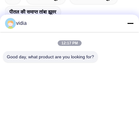
पीतल की समाप्त तांबा झूमर
vidia
12:17 PM
त्वरित संपर्क
Good day, what product are you looking for?
पता
नंबर 19, जिनपेंग रोड, फेंगंग टाउन, डोंगगुआन शहर, गुआंग्डोंग प्रांत, चीन
टेलीफोन
86--13556698600
ईमेल
782790948@qq.com