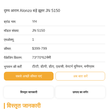
दृश्य आराम Alonzo बड़े झूमर JN 5150
YH
ब्रांड नाम:
JN 5150
मॉडल संख्या:
1
एमओक्यू:
$399-799
कीमत:
73*70*62सेमी
पैकेजिंग विवरण:
टी/टी, डी/पी, डी/ए, एल/सी, वेस्टर्न यूनियन, मनीग्राम
भुगतान की शर्तें:
सबसे अच्छी कीमत पाएं
अब बात करें
विस्तृत जानकारी
उत्पाद का वर्णन
विस्तृत जानकारी