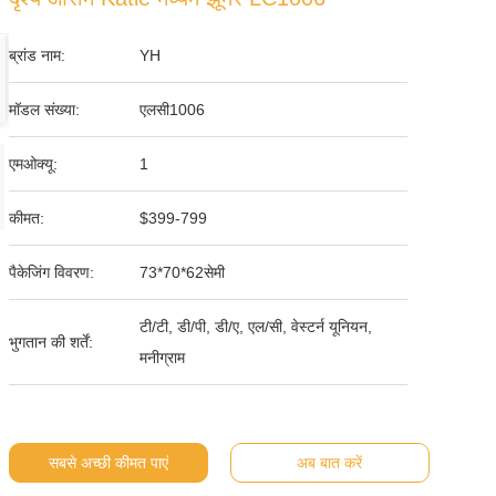
ब्रांड नाम:
YH
मॉडल संख्या:
एलसी1006
एमओक्यू:
1
कीमत:
$399-799
पैकेजिंग विवरण:
73*70*62सेमी
टी/टी, डी/पी, डी/ए, एल/सी, वेस्टर्न यूनियन,
भुगतान की शर्तें:
मनीग्राम
सबसे अच्छी कीमत पाएं
अब बात करें