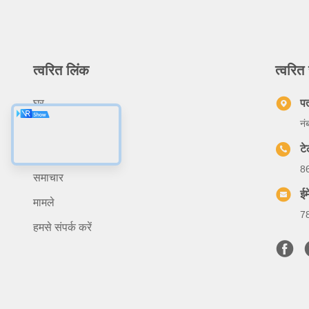
त्वरित लिंक
त्वरित 
घर
प
नं
हमारे बारे में
ट
उत्पादों
8
समाचार
ईम
मामले
7
हमसे संपर्क करें