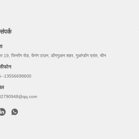
संपर्क
ता
बर 19, जिनपेंग रोड, फेंगंग टाउन, डोंगगुआन शहर, गुआंग्डोंग प्रांत, चीन
ेलीफोन
6--13556698600
ेल
82790948@qq.com