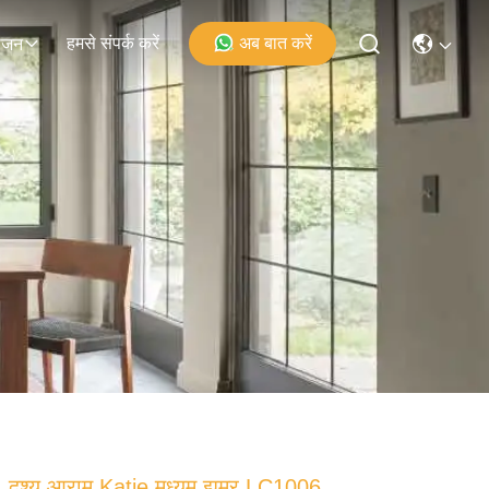
हमसे संपर्क करें
अब बात करें
ोजन
दृश्य आराम Katie मध्यम झूमर LC1006