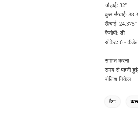
चौड़ाईः 32"
कुल ऊँचाई: 88.
ऊँचाईः 24.375"
कैनोपी: डी
सोकेटः 6 - कैंडे
समाप्त करना
समय से पहनी हु
पॉलिश निकेल
टैग:
कस्ट