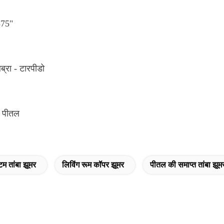
375"
लब्रा - टारपीडो
ई पीतल
म तांबा झूमर
लिविंग रूम कॉपर झूमर
पीतल की समाप्त तांबा झूम