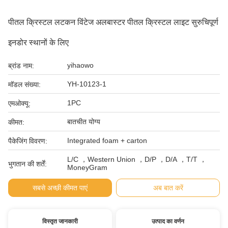
पीतल क्रिस्टल लटकन विंटेज अलबास्टर पीतल क्रिस्टल लाइट सुरुचिपूर्ण
इनडोर स्थानों के लिए
yihaowo
ब्रांड नाम:
YH-10123-1
मॉडल संख्या:
1PC
एमओक्यू:
बातचीत योग्य
कीमत:
Integrated foam + carton
पैकेजिंग विवरण:
L/C ，Western Union ，D/P ，D/A ，T/T ，
भुगतान की शर्तें:
MoneyGram
सबसे अच्छी कीमत पाएं
अब बात करें
विस्तृत जानकारी
उत्पाद का वर्णन